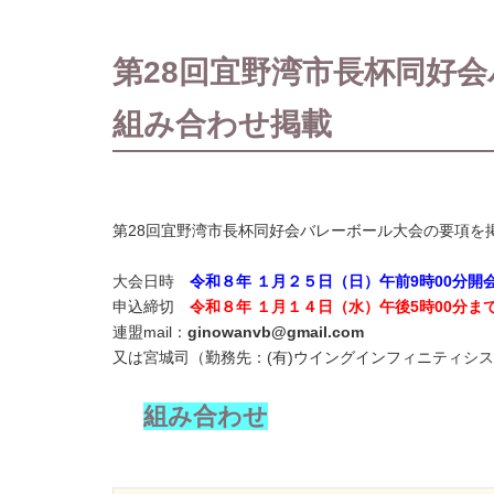
第28回宜野湾市長杯同好
組み合わせ掲載
第28回宜野湾市長杯同好会バレーボール大会の要項を
大会日時
令和８年 １月２５日（日）午前9時00分開
申込締切
令和８年 １月１４日（水）午後5時00分ま
連盟mail：
ginowanvb@gmail.com
又は宮城司（勤務先：(有)ウイングインフィニティシス
組み合わせ