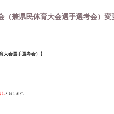
会（兼県民体育大会選手選考会）変
育大会選手選考会）】
無し
と致します。