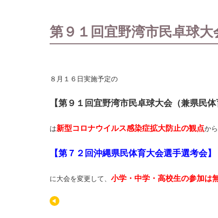
第９１回宜野湾市民卓球大
８月１６日実施予定の
【第９１回宜野湾市民卓球大会（
兼県民体
新型コロナウイルス感染症拡大防止の観点
は
から
【第７２回沖縄県民
体育大会選手選考会】
小学・中学・
高校生の参加は
に大会を変更して、